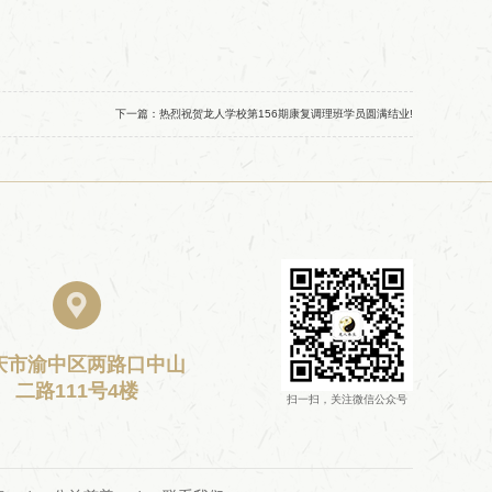
下一篇：
热烈祝贺龙人学校第156期康复调理班学员圆满结业!

庆市渝中区两路口中山
二路111号4楼
扫一扫，关注微信公众号