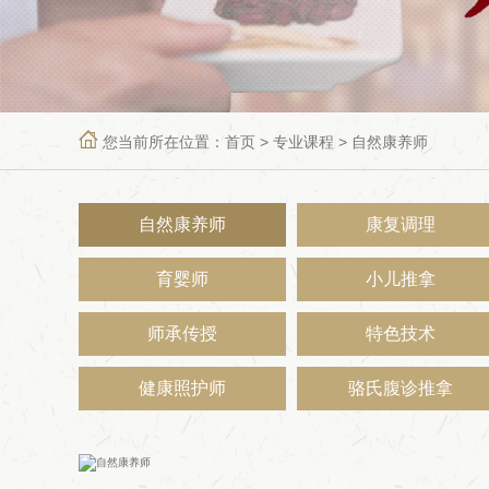

您当前所在位置：
首页
>
专业课程
>
自然康养师
自然康养师
康复调理
育婴师
小儿推拿
师承传授
特色技术
健康照护师
骆氏腹诊推拿